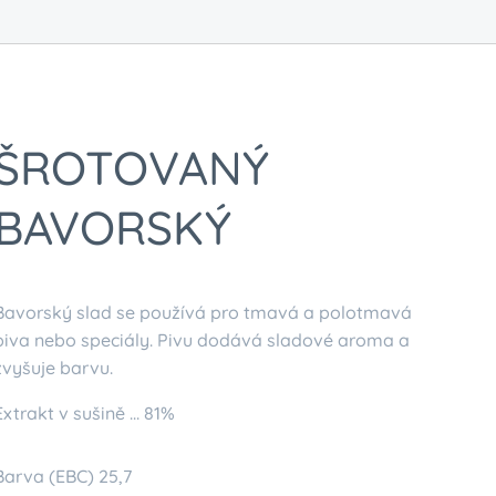
ŠROTOVANÝ
BAVORSKÝ
Bavorský slad se používá pro tmavá a polotmavá
piva nebo speciály. Pivu dodává sladové aroma a
zvyšuje barvu.
Extrakt v sušině ... 81%
Barva (EBC) 25,7