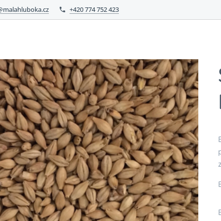
malahluboka.cz
+420 774 752 423