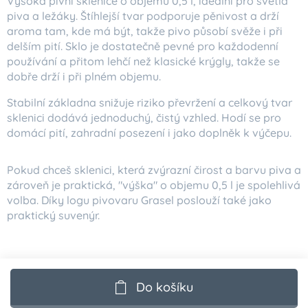
Vysoká pivní sklenice o objemu 0,5 l, ideální pro světlá
piva a ležáky. Štíhlejší tvar podporuje pěnivost a drží
aroma tam, kde má být, takže pivo působí svěže i při
delším pití. Sklo je dostatečně pevné pro každodenní
používání a přitom lehčí než klasické krýgly, takže se
dobře drží i při plném objemu.
Stabilní základna snižuje riziko převržení a celkový tvar
sklenici dodává jednoduchý, čistý vzhled. Hodí se pro
domácí pití, zahradní posezení i jako doplněk k výčepu.
Pokud chceš sklenici, která zvýrazní čirost a barvu piva a
zároveň je praktická, "výška" o objemu 0,5 l je spolehlivá
volba. Díky logu pivovaru Grasel poslouží také jako
praktický suvenýr.
Do košíku